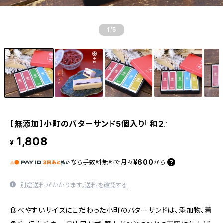
1
/5
【無添加】小町のバターサンド5個入り『和２』
1,808
¥
¥600
なら
手数料無料で
月々
から
別途送料がかかります。
送料を確認する
食べやすいサイズにこだわった小町のバターサンドは、添加物、着