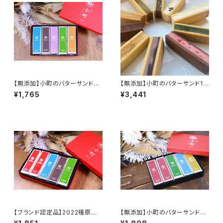
【無添加】小町のバターサンド
【無添加】小町のバターサンド10
『人気セット』
個入り
¥1,765
¥3,441
【ブランド認定品】2022橿原ブラ
【無添加】小町のバターサンド5
ンド「万葉×橿原コレクション」
個入り『和２』