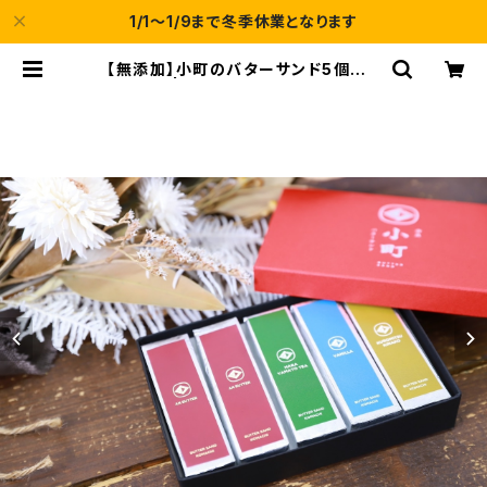
1/1～1/9まで冬季休業となります
【無添加】小町のバターサンド5個入り
『和２』 | バターサンド専門店 小町