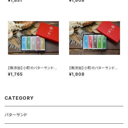
¥1,851
¥1,808
『認定品セット』
【無添加】小町のバターサンド5
【無添加】小町のバターサンド5
個入り『和』
個入りA
¥1,765
¥1,808
CATEGORY
バターサンド