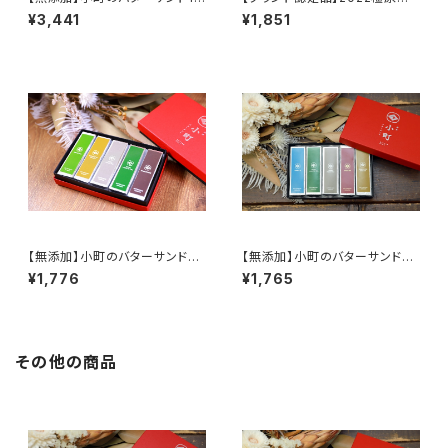
個入り
ンド「万葉×橿原コレクション」
¥3,441
¥1,851
『認定品セット』
【無添加】小町のバターサンド5
【無添加】小町のバターサンド5
個入りB
個入り『和』
¥1,776
¥1,765
その他の商品