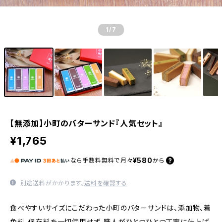
1
/7
【無添加】小町のバターサンド『人気セット』
¥1,765
¥580
なら
手数料無料で
月々
から
別途送料がかかります。
送料を確認する
食べやすいサイズにこだわった小町のバターサンドは、添加物、着
色料、保存料を一切使用せず、職人がひとつひとつ丁寧に仕上げ