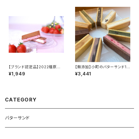
【ブランド認定品】2022橿原ブラ
【無添加】小町のバターサンド10
ンド「万葉×橿原コレクション」
個入り
¥1,949
¥3,441
『あすかいちご』
CATEGORY
バターサンド