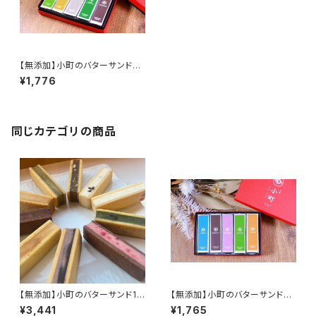
【無添加】小町のバターサンド5
個入りB
¥1,776
同じカテゴリの商品
【無添加】小町のバターサンド10
【無添加】小町のバターサンド
個入り
『人気セット』
¥3,441
¥1,765