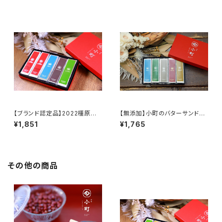
【ブランド認定品】2022橿原ブラ
【無添加】小町のバターサンド5
ンド「万葉×橿原コレクション」
個入り『和』
¥1,851
¥1,765
『認定品セット』
その他の商品