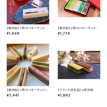
【無添加】小町のバターサンド
【無添加】小町のバターサンド5
『あんバター5本入り』
個入りB
¥1,949
¥1,776
【無添加】小町のバターサンド10
【ブランド認定品】小町奈良
個入り
¥3,441
¥1,862