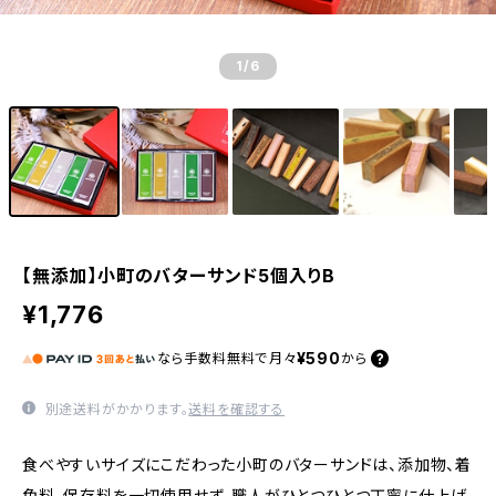
1
/6
【無添加】小町のバターサンド5個入りB
¥1,776
¥590
なら
手数料無料で
月々
から
別途送料がかかります。
送料を確認する
食べやすいサイズにこだわった小町のバターサンドは、添加物、着
色料、保存料を一切使用せず、職人がひとつひとつ丁寧に仕上げ